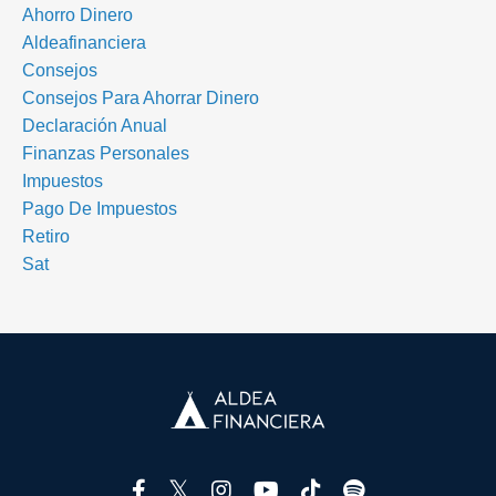
Ahorro Dinero
Aldeafinanciera
Consejos
Consejos Para Ahorrar Dinero
Declaración Anual
Finanzas Personales
Impuestos
Pago De Impuestos
Retiro
Sat